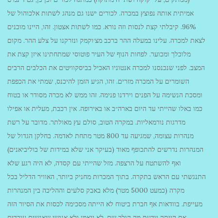
אמיתית אותה נפוצץ במכרה. לכורים ישנו גם מנהג לשתות אלכוהול של
96%. קיבלתי קצת לנסות וזה נורא. כמו לשתות אצטון. זהו, היינו מוכנים
לצאת למכרה. עלינו במעלה ההר ברכב מצ׳וקמק ונזרקנו על צלע ההר. מקום
מלוכלך ומכוער. לפחות הנוף של העיר פוטוסי שמתחתינו איזן קצת את
המצב. לפני שנכנסנו למכרה אנטוניו האכיל בביסקוויטים את הכלבים הרבים
השומרים על המכרה מזרים. זהו, הגיע הזמן להיכנס, שמתי את הכפפת
ומסכת הנשימה על הפנים וירדנו פנימה. זהו ממש לא מכרה מסודר או בטוח
כמו באלו שהייתי עד היום בארה״ב או באירופה. אין רכבת, מעלית או אפילו
מדרגות נורמאליות. במקרה הטוב, סולם עץ מאולתר. מדובר על רשת
מנהרות עצומה, שמגיעה עד 800 מטר מתחת לאדמה. בחלקן הגדול של
המנהרות נדרשים להתכופף מאוד (בעיקר אני שלא במידות של בוליביאנים)
ואף להשתטח על הרצפה. מזל שהייתי עם קסדה, לא היה רגע שלא
התנגשתי עם הראש בתקרה. בתוך המכרות מחניק ביותר, האוויר הדליל בכל
מקרה (כמעט 5000 מטר) מלא באבק סלעים וההליכה בין המנהרות
מעייפת. בוודאות אף חברת ביטוח לא הייתה מסכימה לכסות את הסיור הזה
אם הייתה יודעת מה הולך שם. לא ייאמן ולא אנושי שאנשים עובדים