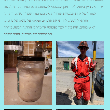
שזהו אל היין היווני. לאחר מכן המשכתי להסתובב מעט בעיר, ניסיתי לעלות
למגדל של אחת הכנסיות הגדולות, אל כשהבנתי שעליי לשלם ויתרתי.
חזרתי להוסטל, לקחתי את הדברים ועליתי על מונית אל טרמינל
האוטובוסים. היה ביקור קצר בפוטוסי אך מרתק! התחנה הבאה, בירתה
התרבותית של בוליביה, העיר סוקרה.