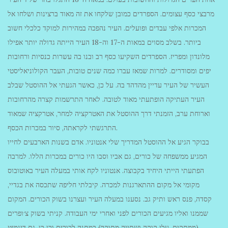
מרבצי כסף עצומים. הספרדים כמובן שלקחו את זה מאוד ברצינות ושלחו אל
המכרות אלפי עבדים ופועלים. העיר נהפכה במהירות למוקד כלכלי חשוב
ביותר. בשלב מסוים במאות ה-17 וה-18 העיר הייתה גדולה יותר אפילו
מלונדון ומפריז. הספרדים השקיעו כסף רב ובנו בה עשרות כנסיות ורחובות
יפים ומסודרים. למרות שמאז עברו כמה שנים טובות, העבר הקולוניאליסטי
העשיר של העיר עדיין מהדהד בה. על כן, כאשר הגעתי אל ההוסטל שבלב
העיר העתיקה הופתעתי מאוד לטובה. לאחר התרשמות קצרה מהרחובות
וארוחת ערב, הזמנתי דרך ההוסטל את האטרקציה למחר, אטרקציה שמאוד
התרגשתי לקראתה, סיור במכרות הכסף.
בבוקר הגיע אל ההוסטל המדריך שלי אנטוניו. אדם בשנות הארבעים לחייו
המגיע ממשפחה של כורים, גם אביו וסבו היו כורים במכרות הללו. למרבה
הפתעתי הייתי היחיד בקבוצה. אנטוניו לקח אותי במעלה העיר באוטובוס
מקומי אל מקום ההתארגנות למכרה. קיבלתי חליפה שתכסה את בגדיי,
קסדה, פנס ראש ותיק גב. נסענו במעלה העיר ועצרנו בשוק הכורים. המקום
שממנו ואליו מגיעים הכורים לפני ואחרי ימי העבודה. קניתי בשוק צ׳ופרים
(ממתקים, עלי קוקה ושתייה מתוקה) כמתנה לכורים וכן כן, גם דינמיט