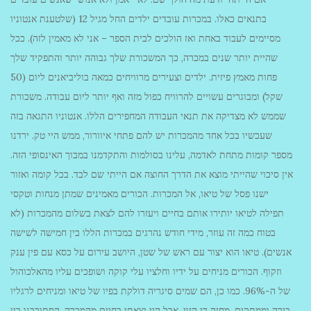
בתנאים כאלו. במכרות עובדים ילדים החל מגיל 12 (שלטענת אנטוניו
מסיימים לעבוד באחת ואז הולכים לבית הספר – אני לא מאמין לזה). ככל
שהיית יותר שנים במכרה, כך המשכורת שלך גבוהה יותר והתפקיד שלך
פחות מאמץ פיזית. ילדים וצעירים מרוויחים כמאה בוליביאנים ליום (50
שקל) ומבוגרים עשויים להרוויח כפול מזה ואף יותר ליום עבודה. משכורת
שממש לא מצדיקה את תנאי העבודה המחפירים הללו. אנטוניו התגאה בזה
שעכשיו בכל אחד מהמכרות יש להם פתחי איוורור, ממש היי טק. ירדנו
מספר קומות מתחת לאדמה, עלינו בסולמות והתקדמנו במבוך האינסופי הזה.
אין סיכוי שהייתי מוצא את הדרך החוצה אם הייתי שם לבד. בכל קומה ואזור
ישנו פסל של טיאו, אל המכרות. הכורים מאמינים שמתן מנחות וטקסי
תפילה לטיאו יותירו אותם בחיים ויעזרו להם לצאת בשלום מהמכרות (לא
בטוח כמה זה עוזר, מידי חודש נהרגים במכרות הללו בין חמישה לשישה
אנשים). טיאו הוא יצור עם ראש של שטן, היושב עירום על כסא עם פין ענק
וזקוף. הכורים מניחים על ידיו וחלציו עלי קוקה ושופכים עליו מהאלכוהול
של ה-96%. כמו כן, הם שמים סיגריה דולקת בפיו של טיאו ומניחים לרגליו
בירה וממתקים. מחזה די הזוי, אבל היי יצאתי בחיים מהמכרה. הסתובבנו בין