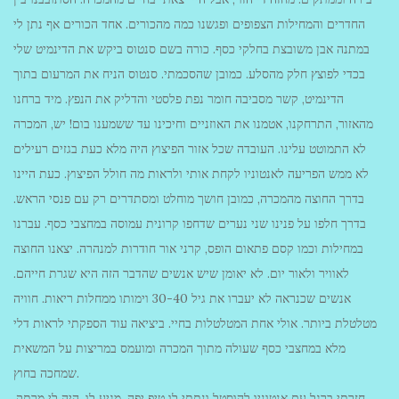
החדרים והמחילות הצפופים ופגשנו כמה מהכורים. אחד הכורים אף נתן לי
במתנה אבן משובצת בחלקי כסף. כורה בשם סנטוס ביקש את הדינמיט שלי
בכדי לפוצץ חלק מהסלע. כמובן שהסכמתי. סנטוס הניח את המרעום בתוך
הדינמיט, קשר מסביבה חומר נפת פלסטי והדליק את הנפץ. מיד ברחנו
מהאזור, התרחקנו, אטמנו את האוזניים וחיכינו עד ששמענו בום! יש, המכרה
לא התמוטט עלינו. העובדה שכל אזור הפיצוץ היה מלא כעת בגזים רעילים
לא ממש הפריעה לאנטוניו לקחת אותי ולראות מה חולל הפיצוץ. כעת היינו
בדרך החוצה מהמכרה, כמובן חושך מוחלט ומסתדרים רק עם פנסי הראש.
בדרך חלפו על פנינו שני נערים שדחפו קרונית עמוסה במחצבי כסף. עברנו
במחילות וכמו קסם פתאום הופס, קרני אור חודרות למנהרה. יצאנו החוצה
לאוויר ולאור יום. לא יאומן שיש אנשים שהדבר הזה היא שגרת חייהם.
אנשים שכנראה לא יעברו את גיל 30-40 וימותו ממחלות ריאות. חוויה
מטלטלת ביותר. אולי אחת המטלטלות בחיי. ביציאה עוד הספקתי לראות דלי
מלא במחצבי כסף שעולה מתוך המכרה ומועמס במריצות על המשאית
שמחכה בחוץ.
חזרתי ברגל עם אנטוניו להוסטל ונתתי לו טיפ יפה. מגיע לו, היה לי מרתק.