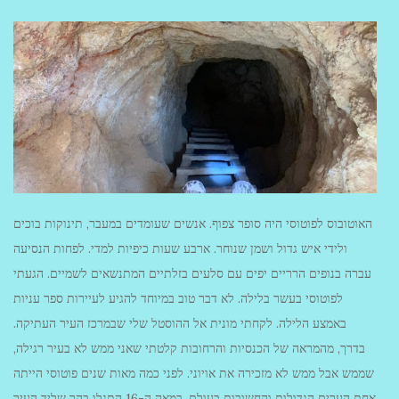
האוטובוס לפוטוסי היה סופר צפוף. אנשים שעומדים במעבר, תינוקות בוכים
ולידי איש גדול ושמן שנוחר. ארבע שעות כיפיות למדי. לפחות הנסיעה
עברה בנופים הרריים יפים עם סלעים בזלתיים המתנשאים לשמיים. הגעתי
לפוטוסי בעשר בלילה. לא דבר טוב במיוחד להגיע לעיירות ספר עניות
באמצע הלילה. לקחתי מונית אל ההוסטל שלי שבמרכז העיר העתיקה.
בדרך, מהמראה של הכנסיות והרחובות קלטתי שאני ממש לא בעיר רגילה,
שממש אבל ממש לא מזכירה את אויוני. לפני כמה מאות שנים פוטוסי הייתה
אחת הערים הגדולות והחשובות בעולם. במאה ה-16 התגלו בהר שליד העיר