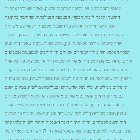
יצאתי להסתובב בעיר, בכיכר המרכזית ובשוק. לאחר שאכלתי צהריים
החלטתי ללכת ל״בית הכסף״. המטבעה הממלכתית שהוקמה בתקופת
הספרדים והייתה אחראית על הטבעת מטבעות הכסף ששימשו את
האימפריה באירופה ובאמריקה. המטבעה היחידה שנותרה מתוך בודדות
שהיו קיימות. מדובר על מבנה ענק, ממש מפעל. מקום שאליו היה מגיע
הכסף הגולמי, היה מותך למטילים שאותם היו חותכים למטבעות ומטביעים
אותם. נותרו במקום המכונות המקוריות שעדות את זה. מפלצות עץ, כל אחת
בגודל של חדר שהופעלו ע״י חמורים שהיו הולכים במעגלים. במקום קיים
מוזיאון יפה שמציג את כל החותמות והמטבעות לאורך השנים, כמו גם אבנים
ומינרלים מבוליביה, וכלי נשק שהשתתפו במלחמות בוליביה. במקום ישנם
גם ציורים דתיים קתוליים מקוריים מהתקופה הקולוניאליסטית. מדהים
לראות את הר הכסף של פוטוסי (הנראה גם במציאות כמו משולש אדום
ענקי) מככב בציורים הללו לצד ישו, מריה וכל המי ומי. עד כדי כך המקום
היה חשוב לספרדים. הייתי התייר דובר האנגלית היחיד ולכן קיבלתי סיור
פרטי. בכניסה למקום מוצב פרצוף שפוסל במאה ה-17 אשר הפך לסמל העיר
פוטוסי. עד היום לא ברור לחלוטין את מי ניסה הפסל ליצור, אם כי מעריכים