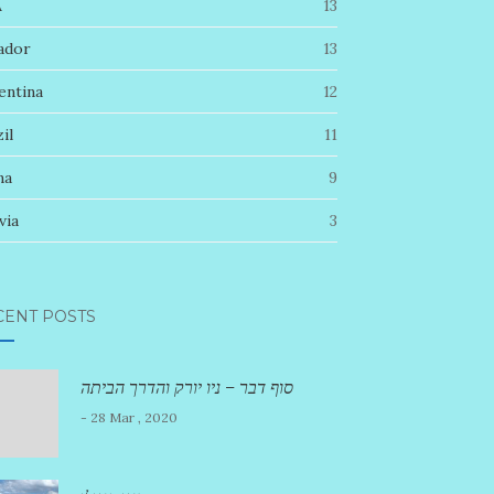
A
13
ador
13
entina
12
il
11
na
9
via
3
CENT POSTS
סוף דבר – ניו יורק והדרך הביתה
- 28 Mar , 2020