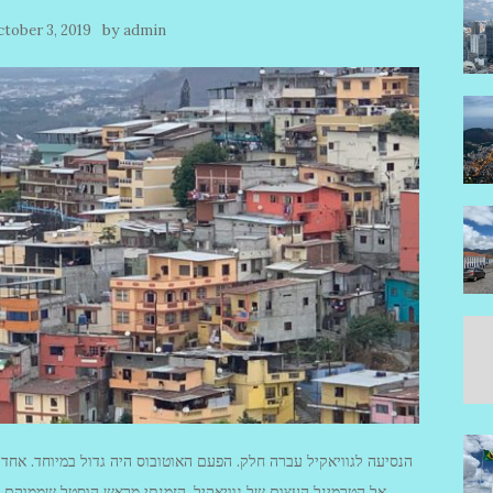
by
tober 3, 2019
admin
הנסיעה לגוויאקיל עברה חלק. הפעם האוטובוס היה גדול במיוחד. אחד
אל הטרמינל העצום של גוויאקיל. הזמנתי מראש הוסטל שממוקם מ