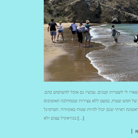
שארו לי לשטרות קטנים. עכשיו גם אוכל להשתמש בהם.
עה של חמש שעות, כמעט ללא עצירות שבמהלכה האוטובוס
אשונה ראיתי שגם יכול להיות שטוח באקוודור. הטרמינל
בגוויאקיל עצום ולא […]