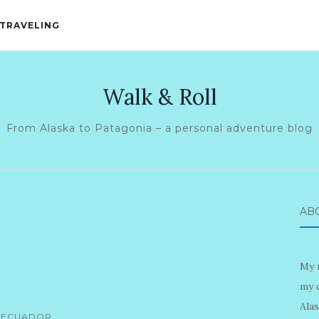
 TRAVELING
Walk & Roll
From Alaska to Patagonia – a personal adventure blog
AB
My n
my 
Alas
ECUADOR