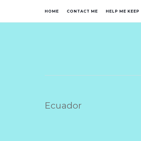
HOME
CONTACT ME
HELP ME KEEP
Ecuador