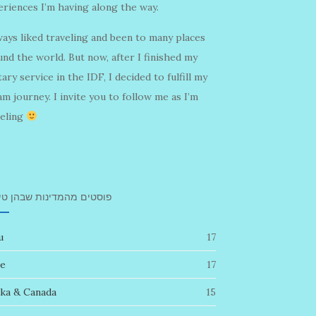
riences I’m having along the way.
ways liked traveling and been to many places
nd the world. But now, after I finished my
tary service in the IDF, I decided to fulfill my
m journey. I invite you to follow me as I’m
veling
פוסטים מהמדינות שבהן טיי
u
17
le
17
ska & Canada
15