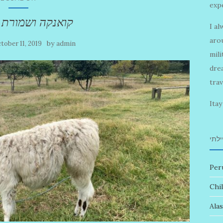
expe
קואנקה ושמורת
I al
arou
by
tober 11, 2019
admin
mili
drea
tra
Itay
לתי
Per
Chi
Ala