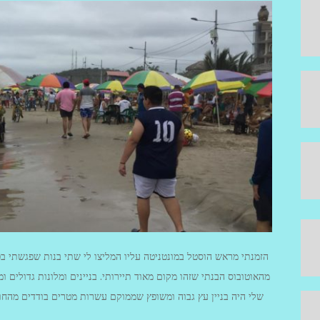
הזמנתי מראש הוסטל במונטניטה עליו המליצו לי שתי בנות שפגשתי בפו
מהאוטובוס הבנתי שזהו מקום מאוד תיירותי. בניינים ומלונות גדולים ו
שלי היה בניין עץ גבוה ומשופץ שממוקם עשרות מטרים בודדים מהחוף