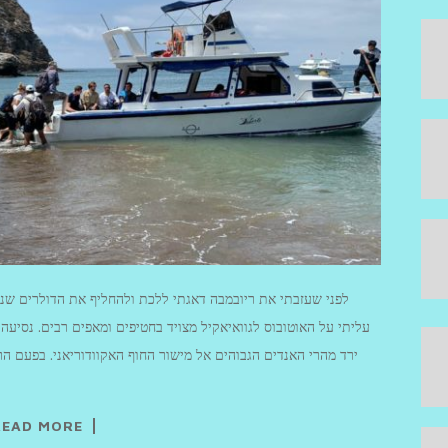
לפני שעזבתי את ריובמבה דאגתי ללכת ולהחליף את הדולרים שנ
עליתי על האוטובוס לגוואיאקיל מצויד בחטיפים ומאפים רבים. נסי
ירד מהרי האנדים הגבוהים אל מישור החוף האקוודוריאני. בפעם הר
READ MORE