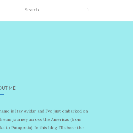
OUT ME
ame is Itay Avidar and I’ve just embarked on
dream journey across the Americas (from
ka to Patagonia). In this blog I’ll share the