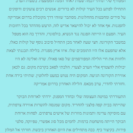
המטורף שלי ונחתי לכמה שעות לאחר המנה המפוצצת. בשעות הערב
התחילו לפתע בכל העיר קולות לא ברורים. אנשים רבים צועקים ודופקים
על סירים ומחבטות מהחלונות. מסתבר שזוהי דרך מקובלת בדרום אמריקה
להפגנות. אף אחד לא יכול להישאר אדיש לזה, הרעש מהדהד בכל רחובות
העיר. הפעם זו הייתה הפגנה נגד הנשיא, בולסונרו, והדרך בה הוא מטפל
במשבר הקורונה. חצי שעה לאחר מכן התחיל סיבוב נוסף של קולות כאלו,
אלא שהפעם אלו היו התומכים שלו. איזו ארץ מפגרת. בלילה תכננתי לצאת
ולחוות את חיי הלילה המפורסמים של סאו פאולו. שרה ואלינה לא היו
יכולות להצטרף אליי הערב לצערי. הלכתי לפאב בקרבת מקום. גם לכאן
אווירת הקורונה הגיעה. המקום היה נטוש כמעט לחלוטין. שתיתי בירה אחת
וחזרתי לחדרי, ערב מבאס. הלילה האחרון בדרום אמריקה.
התעוררתי במיטה העצומה שלי ובחדר המפנק. ירדתי לארוחת הבוקר
שהייתה בבית קפה פלצני להחריד. מקום שמנסה להשרות אווירה צרפתית,
עם מוסיקה עדינה ותמונות מוזרות של אישים צרפתים. לפחות ארוחת
הבוקר הייתה מושחטת ברמות. לחמים מכל סוג אפשרי, טפיוקה, סלטי
פירות. בקיצור כיף. ככה מתחילים את היום האחרון ביבשת. חזרתי אל המלון