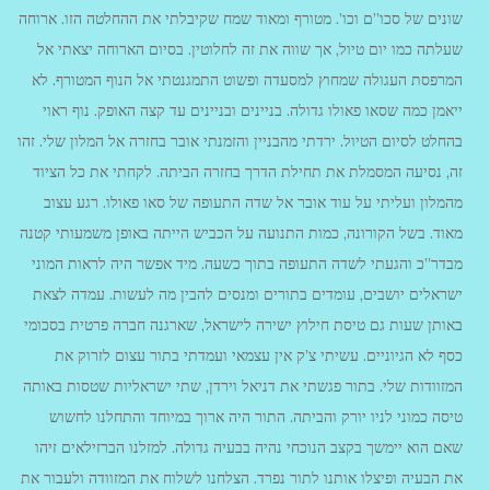
שונים של סכו”ם וכו’. מטורף ומאוד שמח שקיבלתי את ההחלטה הזו. ארוחה
שעלתה כמו יום טיול, אך שווה את זה לחלוטין. בסיום הארוחה יצאתי אל
המרפסת העגולה שמחוץ למסעדה ופשוט התמגנטתי אל הנוף המטורף. לא
ייאמן כמה שסאו פאולו גדולה. בניינים ובניינים עד קצה האופק. נוף ראוי
בהחלט לסיום הטיול. ירדתי מהבניין והזמנתי אובר בחזרה אל המלון שלי. זהו
זה, נסיעה המסמלת את תחילת הדרך בחזרה הביתה. לקחתי את כל הציוד
מהמלון ועליתי על עוד אובר אל שדה התעופה של סאו פאולו. רגע עצוב
מאוד. בשל הקורונה, כמות התנועה על הכביש הייתה באופן משמעותי קטנה
מבדר”כ והגעתי לשדה התעופה בתוך כשעה. מיד אפשר היה לראות המוני
ישראלים יושבים, עומדים בתורים ומנסים להבין מה לעשות. עמדה לצאת
באותן שעות גם טיסת חילוץ ישירה לישראל, שארגנה חברה פרטית בסכומי
כסף לא הגיוניים. עשיתי צ’ק אין עצמאי ועמדתי בתור עצום לזרוק את
המזוודות שלי. בתור פגשתי את דניאל וירדן, שתי ישראליות שטסות באותה
טיסה כמוני לניו יורק והביתה. התור היה ארוך במיוחד והתחלנו לחשוש
שאם הוא יימשך בקצב הנוכחי נהיה בבעיה גדולה. למזלנו הברזילאים זיהו
את הבעיה ופיצלו אותנו לתור נפרד. הצלחנו לשלוח את המזוודה ולעבור את