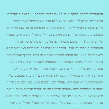
התעוררתי מוקדם בבוקר וארגנתי את חפציי. הספקתי עוד לאכול מארוחת
הבוקר של המלון לפני שיצאתי אל הלא נודע ואל טרמינל האוטובוסים.
בלילה הקודם ניסיתי להזמין כרטיס אוטובוס מהאינטרנט עד שהבנתי שרוב
האוטובוסים בוטלו ועליי להגיע מוקדם בכדי להצליח לקנות כרטיס. הגעתי
אל הטרמינל שהיה שומם מתמיד. חצי מדוכני הכרטיסים של חברות
האוטובוסים בכלל לא עבדו. הצלחתי במקרה לקנות כרטיס לאוטובוס של 8
לסאו פאולו. האוטובוס היחיד פחות או יותר שלא בוטל. ברציף האוטובוסים
השומם, שבד”כ מפוצץ באוטובוסים שנוסעים לסאו פאולו בכל כמה דקות,
עמד כתב מהטלוויזיה הארצית הברזילאית והראה כמה שהמקום ריק.
הקורונה הארורה מתחילה להגביר את אותותיה. עליתי על האוטובוס שלי
ויצאנו לנסיעה הארוכה לסאו פאולו, שבע שעות באוטובוס. הנופים בדרך היו
מאוד לא אופיניים למה שראיתי מברזיל עד כה. נופים הרריים מאוד. יערות
ירוקים וואדיות עמוקות. מה קרה למישורים החקלאיים שראיתי ברוב ברזיל
עד כה? האוטובוס הגיע לטרמינל העצום של סאו פאולו, אפילו גדול יותר