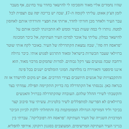
שהיו נחמדים אליי מאוד והסכימו לי להישאר בחדר עוד בחינם, אף מעבר
לזמן הצ’ק אאוט. עליתי לקומה ה-17, שבה יש בריכה יפה עם תצפית לכל
עבר העיר ולאחר מכן חזרתי לחדר, ארזתי את חפציי והורדתי אותם לאחסון
למטה. נותרו לי כמה שעות בעיר וממש לא התכוונתי לבזבז אותם על
להישאר במלון. עליתי על אובר למרכז העיר העתיקה, אל כיכר המכונה
“פראסה דה סה”, שבה נמצאת הקתדרלה של העיר. באובר לקח אותי שוטר
ברזילאי שעבר הכשרות בישראל ומאוד התרגש לפגוש אותי. כיכר גדולה
ורחבה שבה נטועים עצי דקל גבוהים. למרות שהמקום מרכזי מאוד, הוא
איננו סימפטי והאווירה בו מלחיצה. המוני הומלסים ישנים בכל פינה
והתקבצויות של אנשים היושבים בצידי הדרכים. אם יש מקום להישדד אז זה
כנראה כאן. נכנסתי אל הקתדרלה בה בדיוק התקיימה תפילה. עמדתי בצד
והקשבתי לשירי ההלל שלהם. העובדה שהקתדרלה בברזיל והאנשים
ברזילאים לא הפריעה למתפללים לשיר בלטינית. עשיתי עוד סיבוב קצר
בכיכר וליד המזרקה הגדולה הממומקמת בה והתחלתי ללכת לכיוון הכיכר
המרכזית השנייה של העיר העתיקה “פראסה דה רפובליקה”. עברתי בין
בנייני העיר העתיקה המרשימים, המעוצבים בסגנון רוקוקו, אירופי להפליא.