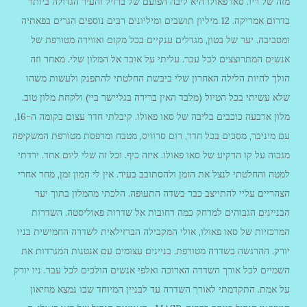
מזה של ריו. סאו פאולו היא ליבה הפועם של ברזיל והעיר הגדולה ביותר
בדרום אמריקה. 12 מיליון תושבים ומיליונים רבים נוספים הגרים בפאתיה
ומסביבה. יער של בטון, מגדלים ענקיים בכל מקום ואווירה מטורפת של
אנשים המתרוצצים לכל עבר. עליתי על אובר אל המלון שלי. מאחר וזה
הולך להיות הלילה האחרון שלי ביבשת החלטתי להתפנק ולעשות משהו
שלא עשיתי בכל הטיול (מלבד האין ברירה בגליישר ביי) ולקחת מלון טוב.
מלון ארבעה כוכבים בליבה של סאו פאולו. קיבלתי חדר עצום בקומה ה-16,
עם מיניבר, מסכים בכל חדר, רום סרוויס, מטבח ומרפסת מטורפת המשקיפה
מגבוה על קו הרקיע של סאו פאולו. איזה כיף. וכל זה שלי ליום אחד. ירדתי
למטה והחלטתי לנצל את הזמן ולהסתובב בעיר. אין לי המון זמן, מחר אחרי
הצהריים עליי להתייצב כבר בשדה התעופה. הלכתי מהמלון בתוך יער
הבניינים הגבוהים למרחק כמה רחובות אל שדרות פאוליסטה. השדרות
המרכזיות של סאו פאולו, אולי המקבילה הברזילאית לשדרה החמישית בניו
יורק. ההרגשה בשדרה מטורפת. בניינים עצומים עם אנטנות המגרדות את
השמיים לכל אורך השדרה הארוכה ואלפי אנשים הולכים לכל עבר. ניו יורק
על אמת. התקדמתי לאורך השדרה עד לבניין המיוחד שבו נמצא מוזיאון