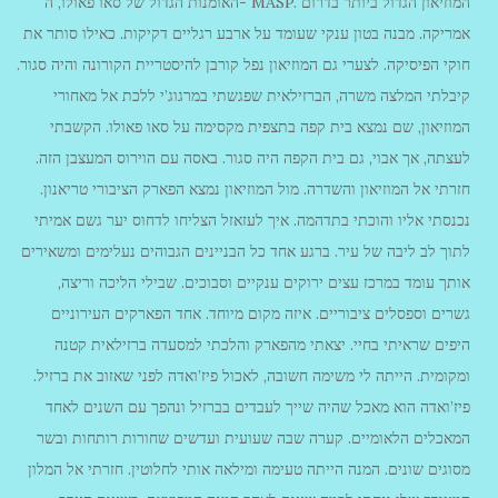
האומנות הגדול של סאו פאולו, ה- MASP. המוזיאון הגדול ביותר בדרום
אמריקה. מבנה בטון ענקי שעומד על ארבע רגליים דקיקות. כאילו סותר את
חוקי הפיסיקה. לצערי גם המוזיאון נפל קורבן להיסטריית הקורונה והיה סגור.
קיבלתי המלצה משרה, הברזילאית שפגשתי במרגוג’י ללכת אל מאחורי
המוזיאון, שם נמצא בית קפה בתצפית מקסימה על סאו פאולו. הקשבתי
לעצתה, אך אבוי, גם בית הקפה היה סגור. באסה עם הוירוס המעצבן הזה.
חזרתי אל המוזיאון והשדרה. מול המוזיאון נמצא הפארק הציבורי טריאנון.
נכנסתי אליו והוכתי בתדהמה. איך לעזאזל הצליחו לדחוס יער גשם אמיתי
לתוך לב ליבה של עיר. ברגע אחד כל הבניינים הגבוהים נעלימים ומשאירים
אותך עומד במרכז עצים ירוקים ענקיים וסבוכים. שבילי הליכה וריצה,
גשרים וספסלים ציבוריים. איזה מקום מיוחד. אחד הפארקים העירוניים
היפים שראיתי בחיי. יצאתי מהפארק והלכתי למסעדה ברזילאית קטנה
ומקומית. הייתה לי משימה חשובה, לאכול פיז’ואדה לפני שאזוב את ברזיל.
פיז’ואדה הוא מאכל שהיה שייך לעבדים בברזיל ונהפך עם השנים לאחד
המאכלים הלאומיים. קערה שבה שעועית ועדשים שחורות רותחות ובשר
מסוגים שונים. המנה הייתה טעימה ומילאה אותי לחלוטין. חזרתי אל המלון