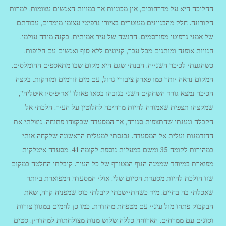
ההליכה היא על מדרחובים, אין מכוניות אך כמויות האנשים עצומות, למרות
הקורונה. חלק מהבניינים מעוטרים בציורי גרפיטי עצומי מימדים, עבודתם
של אמני גרפיטי מפורסמים. הרגשה של עיר אמיתית, בקנה מידה עולמי.
חנויות אופנה ומותגים מכל עבר, קניונים ללא סוף ואנשים עם חליפות.
כשהגעתי לכיכר השנייה, הבנתי שגם היא מקום שבו מתאספים ההומלסים.
המקום נראה יותר כמו פארק ציבורי גדול, עם מים זורמים ומזרקות. בקצה
הכיכר נמצא גורד השחקים השני בגובהו בסאו פאולו “אדיפיסיו איטליה”,
שמקצהו תצפית שאמורה להיות מרהיבה לחלוטין על העיר. הלכתי אל
הקבלה ונענתי שהתצפית סגורה, אך המסעדה שבקצהו פתוחה. ניצלתי את
ההזדמנות ועלית אל המסעדה. נכנסתי למעלית הראשונה שלקחה אותי
במהירות לקומה 35 ומשם במעלית נוספת לקומה 41. מסעדה איטלקית
מפוארת במיוחד שממנה הנוף המטורף של כל העיר. קיבלתי החלטה במקום
שזו הולכת להיות מסעדת הסיום שלי. אולי המסעדה המפוארת ביותר
שאכלתי בה בחיים. מיד כשהתיישבתי קיבלתי כוס שמפניה קרה, שאת
הבקבוק פתחו מול עיניי עם מטפחת מהודרת. כמו כן לחמים במגוון צורות
וסוגים עם ממרחים. הארוחה כללה שלוש מנות מצולחתות למהדרין. סטים