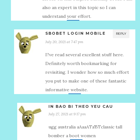
also an expert in this topic so I can
understand your effort.
SBOBET LOGIN MOBILE
REPLY
July 20, 2021 at 7:47 pm
I?ve read several excellent stuff here.
Definitely worth bookmarking for
revisiting. I wonder how so much effort
you put to make one of these fantastic
informative website.
IN BAO BI THEO YEU CAU
July 27, 2021 at 9:17 pm
ugg australia аАааАТаЂТclassic tall
bomber a boot women