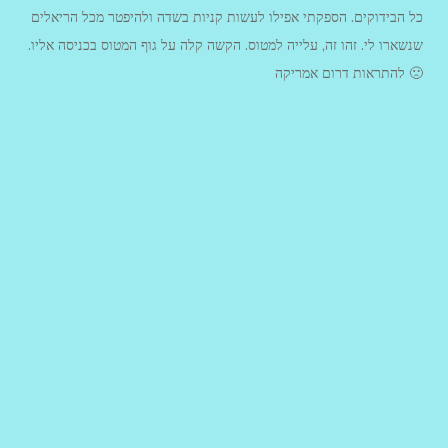
כל הבידוקים. הספקתי אפילו לעשות קניות בשדה ולהיפטר מכל הריאלים
שנשארו לי. זהו זה, עלייה למטוס. הקשה קלה על גוף המטוס בכניסה אליו.
להתראות דרום אמריקה 🙁