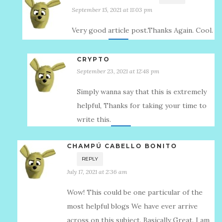
September 15, 2021 at 11:03 pm
Very good article post.Thanks Again. Cool.
CRYPTO
September 23, 2021 at 12:48 pm
Simply wanna say that this is extremely
helpful, Thanks for taking your time to
write this.
CHAMPÚ CABELLO BONITO
REPLY
July 17, 2021 at 2:36 am
Wow! This could be one particular of the
most helpful blogs We have ever arrive
across on this subject. Basically Great. I am