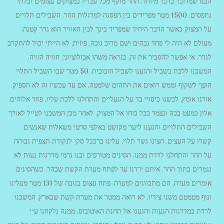
הבנו שמדובר בדבר מיוחד. ההר מוקף מכל עבריו במצוקים עצומים ובלתי
נתפסים. 1500 מטר מפרידים בין הפסגה למרגלות ההר. השבילים תלויים
על המצוק כאשר הדבר היחיד שמפריד בינך לבין האוויר הוא גדר קטנה.
מעולם לא היה לי פחד גבהים ושם מרוב גובה, פיזית, לא הייתי יכול להתקרב
לגדר. אי אפשר להסביר את זה, כנראה משהו אבולוציוני, חוויה הזויה.
המשכנו ללכת בשביל והגענו לשביל הזכוכית. 50 מטר שבו השביל התלוי
הופך לשקוף וממש רואים את התהום שלמטה, אם עד עכשיו זה לא הספיק.
אזרנו אומץ, לבשנו כיסויי בד על הנעליים והתחלנו ללכת עליו. פחד אלוהים.
אלון כמעט בכה ונצמד בכל כוחו אל המצוק. לאחר מכן המשכנו לטייל לאורך
השבילים התלויים והגענו ליער מקושט באלפי סרטי משאלות שאנשים
קשרו על העצים. חצינו גשר תלוי, עלינו ברכבל סקי לנקודת תצפית גבוהה
על ההר והתחלנו לרדת ממנו. הסינים מטורפים ובנו גרמי מדרגות נעות לא
נגמרים בתוך ההר. איתם ירדנו עד לפתח מערת הקשת שבהר. כשהסינים
אומרים מערה, הם מתכוונים למערה. פתח עצום בגובה של 131 מטר מעלינו
ונוף מטמטם משני צידיו. לא רואה ממטר את מערת קשת שבארץ. המשכנו
לרדת במדרגות הנעות והגענו אל תחנת האוטובוס. ממנה נלקחנו ע״י