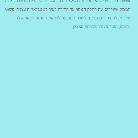
אוטובוס בכביש שהוא לא פחות מפלא הנדסי. עשרות סיבובים חדים על קצה
המצוק שיורדים את החלק הנותר עד החזרה לעיר ג׳אנגג׳יאג׳יה עצמה. פשוט
וואו. אכלנו צהריים ונסענו לשדה התעופה לקראת התחנה הבאה שלנו
במסע, העיר צ׳נגדו שבמחוז סצ׳ואן.