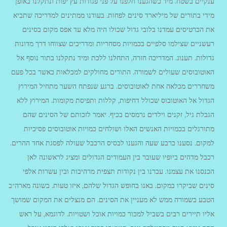
ענקיים בשטח. מיד כשהגענו חלפנו על פני פגודות עץ יפות ונתקלנו באופן
מידי בתורים של מיליארד סינים לפחות. בעודנו ממתינים למדריכה שתביא
את הכרטיסים עמדנו בלובי גדול שכולו היה מלא עד אפס מקום בסינים
רעשניים שצילמו סלפיים בכמויות מסחריות ומדריכים שצווחו דרך מדונות
גדולות. תענוג. המדריכה חזרה, התחלנו ללכת ומיד נתקלנו בתור נוסף אל
האוטובוסים שעולים לשמורה. התורים מחולקים למכלאות כאשר בכל פעם
משחררים מכלאה אחת לאוטובוסים. ברגע שנפתח השער מתחיל המירוץ
הגדול אל האוטובוס שכולל דחיפות, קללות ותפיסת מקומות. המירוץ ללא
הגבלת גיל, זקנים וילדים נרמסים בכיף. יאמר לזכותם של הסינים שהם
מתורגלים בכמויות האנשים האלו ושולחים כמויות אוטובוסים פסיכיות
למקום. נסענו כרבע שעה והגענו לבסיס הרכבל שעולה לפסגת אחד ההרים.
רכבל מדהים ביופיו שעובר בין העמודים הגדולים ומציג לראשונה לאן
הכנסנו את עצמנו. עברנו בין נקודות תצפית מרהיבות ובין עשרות אלפי
סינים שביקרו במקום. באנו בחופש הגדול שלהם, איזו טעות. בשונה מארה״ב
הטבע בשמורה ממש לא מעניין את הסינים. הם מנצלים את המקום שמושך
אליו תיירים רבים בשביל למכור כמויות אוכל ושטויות. לדוגמא, על ראש