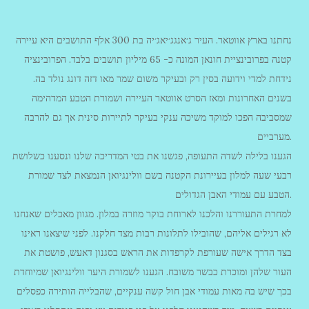
נחתנו בארץ אווטאר. העיר ג׳אנגג׳יאג׳יה בת 300 אלף התושבים היא עיירה
קטנה בפרובינציית חונאן המונה כ- 65 מיליון תושבים בלבד. הפרובינציה
נידחת למדי וידועה בסין רק ובעיקר משום שמר מאו דזה דונג נולד בה.
בשנים האחרונות ומאז הסרט אווטאר העיירה ושמורת הטבע המדהימה
שמסביבה הפכו למוקד משיכה ענקי בעיקר לתיירות סינית אך גם להרבה
מערביים.
הגענו בלילה לשדה התעופה, פגשנו את בטי המדריכה שלנו ונסענו כשלושת
רבעי שעה למלון בעיירונת הקטנה בשם וולינגיואן הנמצאת לצד שמורת
הטבע עם עמודי האבן הגדולים.
למחרת התעוררנו והלכנו לארוחת בוקר מוזרה במלון. מגוון מאכלים שאנחנו
לא רגילים אליהם, שהובילו לתלונות רבות מצד חלקנו. לפני שיצאנו ראינו
בצד הדרך אישה שעורפת לקרפדות את הראש בסגנון דאעש, פושטת את
העור שלהן ומוכרת כבשר משובח. הגענו לשמורת היער וולינגיואן שמיוחדת
בכך שיש בה מאות עמודי אבן חול קשה ענקיים, שהבלייה הותירה כפסלים