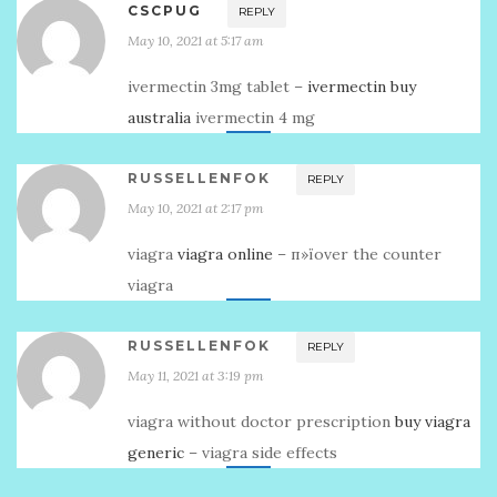
CSCPUG
REPLY
May 10, 2021 at 5:17 am
ivermectin 3mg tablet –
ivermectin buy
australia
ivermectin 4 mg
RUSSELLENFOK
REPLY
May 10, 2021 at 2:17 pm
viagra
viagra online
– п»їover the counter
viagra
RUSSELLENFOK
REPLY
May 11, 2021 at 3:19 pm
viagra without doctor prescription
buy viagra
generic
– viagra side effects