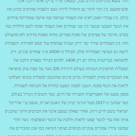
ההר נמצא סניף מקדונלדס ענק, קנטאקי פריד צ׳יקן ואלפי דוכני אוכל
ופיצ׳יפקעס. בין תור לתור גם התחיל לרדת גשם זלעפות שהרטיב כהוגן את
כולם. בין עמודי האבן ראינו את העמוד שנראה כמו אישה שמחזיקה פרחים,
את הגשר הטבעי שנוצר בין שני עמודים ואת העמוד שזכה לשם הללויה כמו
בסרט. מדובר על מצוקים של מאות מטרים, מחזה באמת מרהיב ולא מהעולם
הזה. בין העמודים שורר יער ירוק ועבות שמוסיף עוד קסם לאווירה. השמורה
ידועה גם בעושר הצמחייה שלה, הכולל כ-3000 מיני צמחים שונים, ורק
להשוואה בבריטניה כולה יש רק 1400. לסיום הבילוי בפארק הלכנו אל
המעלית החיצונית הגבוהה בעולם היורדת 326 מטר על שפת צוק ומוציאה
את המבקרים מחוץ לשמורה. מרוב סינים שהוכנסו למעלית בקושי הצלחנו
לראות את הנוף ממנה. הגענו למטה ונסענו בחזרה אל הכניסה לשמורה.
מכאן נסענו אל האטרקציה השנייה של היום, גשר הזכוכית הגדול בעולם.
גשר שנחנך ב-2017 מעל הגרנד קניון של ג׳אנגג׳יאג׳יה, ועוצב ע״י אדריכל
ישראלי בשם חיים דותן. אחרי שאלון כמעט איבד את הכרטיס היקר שהכניס
אותו ואת עדי לגשר יצאנו לראות וללכת על הגשר המפלצתי. גשר תלוי
שמשני צידיו עמודים ענקיים מכוסים בציפוי הנראה כמו אבן ומזכירים את