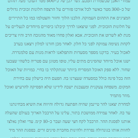
עמודי האבן שבשמורת הטבע. גשר לבן של כ-500 מטר העובר מעל תהום
של כ-300 מטר כאשר לכל אורכו פזורים על הרצפה חלונות זכוכית גדולים
המציגים את התהום העמוקה. הלכנו הלוך וחזור והצטלמו כמו כל התיירים
על חלונות הזכוכית. לפני שיצאנו לדרך קיבלנו כיסויים מיוחדים לנעליים על
מנת לא לשרוט את הזכוכית. אבא ואלון פחדו מאוד מהגובה הרב והיו צריכים
לקחת נשימה עמוקה לפני כל חלון. לאחר מכן חזרנו למלון ויצאנו בערב
לאכול בעיר. בדקנו מספר מסעדות והתפלאנו לראות מנות עם סלמנדרה.
ישנו אוכל מיוחד שהסינים מתים עליו, טופו מטוגן עם פטריה כלשהי שצבעו
שחור. ללא ספק האוכל המסריח ביותר שנתקלתי בו בחיי. כמויות של האוכל
הזה בכל פינה כולל במסעדה שעצרנו בה. הפעם היה כישלון עם בחירת
המקום. משפחה צעקנית ומעצבנת ישבה לידינו שלא הפסיקה להרעיש ואוכל
מוזר מתמיד.
למחרת יצאנו להר טיינמן שהיה הפתעה גדולה והיווה את השיא מבחינתנו
עד כה. לאחר עמידה ממושכת בתור, עלינו על הרכבל הארוך בעולם שהעלה
אותנו לפסגת ההר. הרכבל לקח חצי שעה ועבר כ-10 ק״מ. עדי ואלון נאלצו
לחוות אותו בגונדולה נפרדת ולהינות מחברת סינים זרים. בפסגת ההר מיד