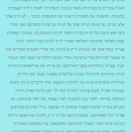
לאכול צהריים בהמבורגריה מאוד מגניבה וכשחזרתי לאוטו גיליתי שעמדתי
במשימה, המשכתי את המסורת וייצגתי את המשפחה בכבוד – לא דו״ח אחד
אלא שניים, על אותה חנייה. אחד על חנייה של פחות מחמישה מטר מברז
כיבוי אש והשני על חנייה בכיוון ההפוך לכיוון התנועה (כן, מסתבר שאסור).
שמח ומאושר מהמתנה הנפלאה יצאתי לדרך לכיוון העיר קלגרי. בדרך
עצרתי בעוד אגם יפה שנקרא לייק מינוונקה, אך אחרי האגמים האחרים כבר
אי אפשר להתייחס עליו ברצינות. אחרי נסיעה חלקה של שעה וחצי הגעתי
לעיר. עצרתי בתחילתה בכפר האולימפי, בה אירחו את אולימפיאדת החורף.
קניתי כרטיסים לקרוניות קטנות שלוקחים מפסגת גבעה שם ויורדים
במהירות כחמישים פניות עד לתחתית הגבעה. אחד הדברים היותר כיפים
שעשיתי בטיול. פשוט צחקתי ונהניתי כמו ילד קטן בלונה פארק. חוויה
מומלצת במיוחד. לאחר מכן המשכתי לעיר עצמה. כמו לפני אדמונטון, גם
כאן לא ציפיתי למשהו מסעיר וציפתה לי הפתעה. גורדי שחקים מטורפים
אפילו יותר מאדמונטון. פשוט הרגשה של ניו יורק. החנתי את האוטו ברחוב
בקרבת מרכז העיר ויצאתי להסתובב בדאונטאון. עיר מטופחת ומסודרת
להפליא. ממש נוח וכיף להסתובב שם. הגעתי במקרה לפסטיבל גדול של