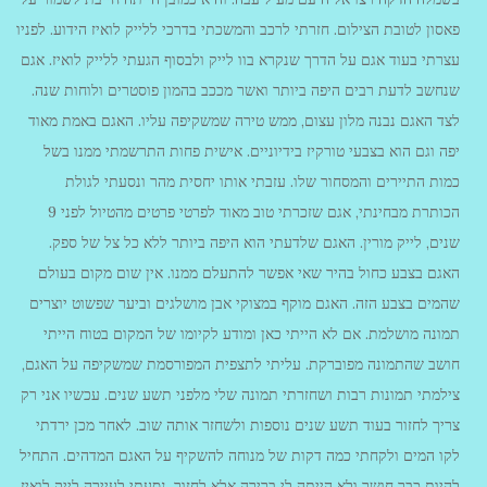
פאסון לטובת הצילום. חזרתי לרכב והמשכתי בדרכי ללייק לואיז הידוע. לפניו
עצרתי בעוד אגם על הדרך שנקרא בוו לייק ולבסוף הגעתי ללייק לואיז. אגם
שנחשב לדעת רבים היפה ביותר ואשר מככב בהמון פוסטרים ולוחות שנה.
לצד האגם נבנה מלון עצום, ממש טירה שמשקיפה עליו. האגם באמת מאוד
יפה וגם הוא בצבעי טורקיז בידיוניים. אישית פחות התרשמתי ממנו בשל
כמות התיירים והמסחור שלו. עזבתי אותו יחסית מהר ונסעתי לגולת
הכותרת מבחינתי, אגם שזכרתי טוב מאוד לפרטי פרטים מהטיול לפני 9
שנים, לייק מורין. האגם שלדעתי הוא היפה ביותר ללא כל צל של ספק.
האגם בצבע כחול בהיר שאי אפשר להתעלם ממנו. אין שום מקום בעולם
שהמים בצבע הזה. האגם מוקף במצוקי אבן מושלגים וביער שפשוט יוצרים
תמונה מושלמת. אם לא הייתי כאן ומודע לקיומו של המקום בטוח הייתי
חושב שהתמונה מפוברקת. עליתי לתצפית המפורסמת שמשקיפה על האגם,
צילמתי תמונות רבות ושחזרתי תמונה שלי מלפני תשע שנים. עכשיו אני רק
צריך לחזור בעוד תשע שנים נוספות ולשחזר אותה שוב. לאחר מכן ירדתי
לקו המים ולקחתי כמה דקות של מנוחה להשקיף על האגם המדהים. התחיל
להיות כבר חושך ולא הייתה לי ברירה אלא לחזור. נסעתי לעיירה לייק לואיז,