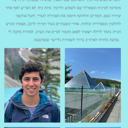
מוסיקה לטינית ונשארתי שם לשמוע ולרקוד. איזה כיף. לא הפריע לאף אחד
שיורד גשם, הזמרים והלהקה חיממו את האווירה לגמרי, והכל אותנטי
לחלוטין ובספרדית קולחת. אחרי כשעתיים בעיר חזרתי לרכב, מצאתי מגרש
חנייה נחמד ללילה ויצאתי לפאב מקומי לסיים את הערב. למחרת מחכה לי
נסיעה בחזרה לארה״ב בדרך לשמורת גליישר שבמונטנה.