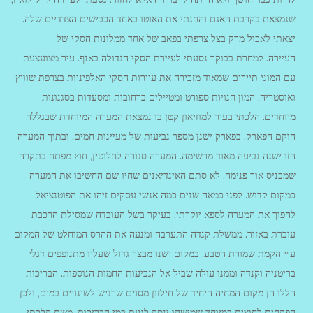
שנמצאת בקרבת האגם והחנתי את האוטו באחד הכבישים הצדדיים שלה.
יצאתי לאכול מרק בצל צרפתי בפאב של אחד ממלונות הסקי של
העיירה. למחרת בבוקר נסעתי לעיירת הסקי הגדולה באנף. עיר מצועצעת
עם המוני תיירים שמאוד מזכירה את עיירות הסקי האלפיניות בצרפת שוויץ
ואוסטריה. המון חנויות ספורט ומטיילים ברחובות ומסעדות בסגנונות
מיוחדים. הלכתי בעיר למוזיאון קטן בו נמצאת המערה המיוחדת שבגללה
הוקם הפארק. בפארק ישנן מספר נביעות של מעיינות חמים, ובתוך המערה
הזו ישנה נביעה מאוד מרשימה. המערה סגורה לחלוטין, חוץ מפתח בתקרה
שמכניס אור פנימה. לא סתם האינדיאנים שחיו שם החשיבו את המערה
כמקום קדוש. לפני כמאה שנים כמה אנשי עסקים זיהו את הפוטנציאל
להפוך את המערה לספא יוקרתי, בעיקר בשל העובדה שמסילת הרכבת
עוברת באזור. ממשלת קנדה התערבה ומנעה את ההרס המוחלט של המקום
ע״י הקמת שמורת הטבע. במקום ישנו מבצר גדול שעליו מתנופפים דגלי
בריטניה וקנדה וממנו עולה שביל אל הנביעות החמות הנוספות. הבריכות
הללו הן מקום המחיה היחיד של חילזון מסוים שרגיש לשינויים במים, ולכן
הפקחים לחוצים במיוחד שמישהו ינסה לגעת במי הבריכות. משם הלכתי