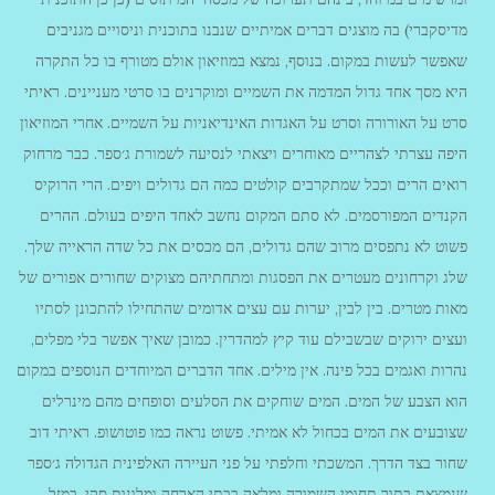
מדיסקברי) בה מוצגים דברים אמיתיים שנבנו בתוכנית וניסויים מגניבים
שאפשר לעשות במקום. בנוסף, נמצא במוזיאון אולם מטורף בו כל התקרה
היא מסך אחד גדול המדמה את השמיים ומוקרנים בו סרטי מעניינים. ראיתי
סרט על האורורה וסרט על האגדות האינדיאניות על השמיים. אחרי המוזיאון
היפה עצרתי לצהריים מאוחרים ויצאתי לנסיעה לשמורת ג׳ספר. כבר מרחוק
רואים הרים וככל שמתקרבים קולטים כמה הם גדולים ויפים. הרי הרוקיס
הקנדים המפורסמים. לא סתם המקום נחשב לאחד היפים בעולם. ההרים
פשוט לא נתפסים מרוב שהם גדולים, הם מכסים את כל שדה הראייה שלך.
שלג וקרחונים מעטרים את הפסגות ומתחתיהם מצוקים שחורים אפורים של
מאות מטרים. בין לבין, יערות עם עצים אדומים שהתחילו להתכונן לסתיו
ועצים ירוקים שבשבילם עוד קיץ למהדרין. כמובן שאיך אפשר בלי מפלים,
נהרות ואגמים בכל פינה. אין מילים. אחד הדברים המיוחדים הנוספים במקום
הוא הצבע של המים. המים שוחקים את הסלעים וסופחים מהם מינרלים
שצובעים את המים בכחול לא אמיתי. פשוט נראה כמו פוטושופ. ראיתי דוב
שחור בצד הדרך. המשכתי וחלפתי על פני העיירה האלפינית הגדולה ג׳ספר
שנמצאת בתוך תחומי השמורה ומלאה בבתי הארחה ומלונות סקי. במזל