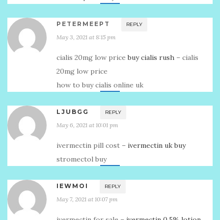
PETERMEEPT
REPLY
May 3, 2021 at 8:15 pm
cialis 20mg low price
buy cialis rush
– cialis
20mg low price
how to buy cialis online uk
LJUBGG
REPLY
May 6, 2021 at 10:01 pm
ivermectin pill cost –
ivermectin uk buy
stromectol buy
IEWMOI
REPLY
May 7, 2021 at 10:07 pm
ivermectin for sale –
ivermectin 0.5% lotion