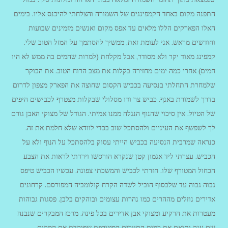
התפנה מקום באחד הקמפינגים של השמורה והצלחתי להיכנס אליו. בימים
האלו הפארקים הללו מלאים עד אפס מקום ואנשים מזמינים שבועות
וחודשים מראש. אני לעומת זאת, ממשיך להסתמך על המזל הטוב שלי.
קמפינג מאוד יקר ולא מסודר, אבל מקלחת (למרות שהמים בה ממש לא היו
חמים) אחרי כמה ימים מחזירה בקלות את מצב הרוח הטוב. את הבוקר
שלמחרת התחלתי בנסיעה בכביש הקסום שחוצה את הפארק מצפון לדרום
בדרך לשמורת באנף. כביש צר ודו מסלולי שבקלות מצטרף לכבישים היפים
של הטיול. אין סיכוי שהנוף הנגלה ממנו אמיתי. הגודל של מצוקי האבן גורם
לך לשפשף את העיניים ולהסתכל שוב בכדי לוודא שלא חלמת את זה.
כנראה שמרבית הנסיעה בכביש הייתי עסוק בלהסתכל על הנוף ולא על
הכביש. עצרתי ליד אגמון קטן שנקרא הורסשו וירדתי לראות את הצבע
הכחול המטורף שלו. חזרתי לכביש והמשכתי צפונה. עכשיו הכביש טיפס
גבוה גבוה עד שלבסוף הוביל לשדה הקרח קולומביה המפורסם. קרחונים
אדירים נוזלים מההרים כמו נהרות עצומים ובוהקים בלבן. פסגות גבוהות
מעטרות את הרקיע ומצוקי אבן אדירים בכל פינה. מרכז המבקרים שנבנה
שם ענק ותואם את כמות התיירים המטורפת שפוקדת את המקום.