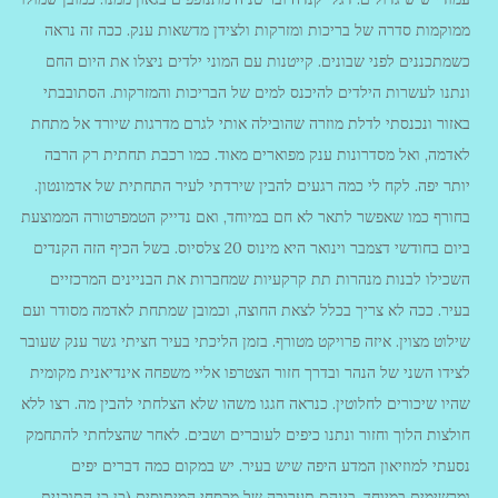
ממוקמות סדרה של בריכות ומזרקות ולצידן מדשאות ענק. ככה זה נראה
כשמתכננים לפני שבונים. קייטנות עם המוני ילדים ניצלו את היום החם
ונתנו לעשרות הילדים להיכנס למים של הבריכות והמזרקות. הסתובבתי
באזור ונכנסתי לדלת מוזרה שהובילה אותי לגרם מדרגות שיורד אל מתחת
לאדמה, ואל מסדרונות ענק מפוארים מאוד. כמו רכבת תחתית רק הרבה
יותר יפה. לקח לי כמה רגעים להבין שירדתי לעיר התחתית של אדמונטון.
בחורף כמו שאפשר לתאר לא חם במיוחד, ואם נדייק הטמפרטורה הממוצעת
ביום בחודשי דצמבר וינואר היא מינוס 20 צלסיוס. בשל הכיף הזה הקנדים
השכילו לבנות מנהרות תת קרקעיות שמחברות את הבניינים המרכזיים
בעיר. ככה לא צריך בכלל לצאת החוצה, וכמובן שמתחת לאדמה מסודר ועם
שילוט מצוין. איזה פרויקט מטורף. בזמן הליכתי בעיר חציתי גשר ענק שעובר
לצידו השני של הנהר ובדרך חזור הצטרפו אליי משפחה אינדיאנית מקומית
שהיו שיכורים לחלוטין. כנראה חגגו משהו שלא הצלחתי להבין מה. רצו ללא
חולצות הלוך וחזור ונתנו כיפים לעוברים ושבים. לאחר שהצלחתי להתחמק
נסעתי למוזיאון המדע היפה שיש בעיר. יש במקום כמה דברים יפים
ומרשימים במיוחד, בינהם תערוכה של מכסחי המיתוסים (כן כן התוכנית