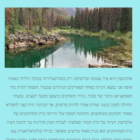
אדמונטון היא עיר עצומה ומרשימה. רק כשהתעוררתי בבוקר גיליתי באמת
איפה אני נמצא. חניתי באחד הפארקים הגדולים שבעיר, הסמוך לגדת נהר
הססקצ׳ואן בתוך יער סבוך. גורדי השחקים ביצבצו מבעד לעצים. נסעתי
תחילה למכון בוטני שהיה אמור להיות מרשים, אך הביקור היה קצר להפליא
מאחר והמקום בשיפוצים. התחנה הבאה שלי הייתה בית המחוקקים של
אלברטה. חניתי על גדת הנהר ונאלצתי לעלות המון מדרגות עד לגובה העיר.
בית המחוקקים הוא בניין מאוד מרשים ומפואר. בנייה קולוניאליסטית עם
עמודי שיש גדולים. דגלי קנדה ובריטניה מתנופפים בגאון ממנו. כמובן שמולו