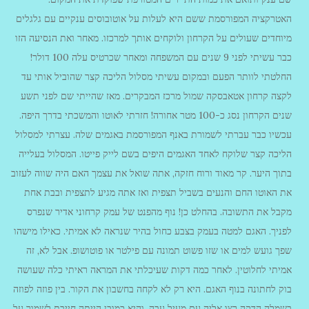
האטרקציה המפורסמת ששם היא לעלות על אוטובוסים ענקיים עם גלגלים
מיוחדים שעולים על הקרחון ולוקחים אותך למרכזו. מאחר ואת הנסיעה הזו
כבר עשיתי לפני 9 שנים עם המשפחה ומאחר שכרטיס עלה 100 דולר!
החלטתי לוותר הפעם ובמקום עשיתי מסלול הליכה קצר שהוביל אותי עד
לקצה קרחון אטאבסקה שמול מרכז המבקרים. מאז שהייתי שם לפני תשע
שנים הקרחון נסג כ-100 מטר אחורה! חזרתי לאוטו והמשכתי בדרך היפה.
עכשיו כבר עברתי לשמורת באנף המפורסמת באגמים שלה. עצרתי למסלול
הליכה קצר שלוקח לאחד האגמים היפים בשם לייק פייטו. המסלול בעלייה
בתוך היער. קר מאוד ורוח חזקה, אתה שואל את עצמך האם היה שווה לעזוב
את האוטו החם והנעים בשביל תצפית ואז אתה מגיע לתצפית ובבת אחת
מקבל את התשובה. בהחלט כן! נוף מהפנט של עמק קרחוני אדיר שנפרס
לפניך. האגם למטה בעמק בצבע כחול בהיר שנראה לא אמיתי. כאילו מישהו
שפך גועש למים או שזו פשוט תמונה עם פילטר או פוטושופ. אבל לא, זה
אמיתי לחלוטין. לאחר כמה דקות שעיכלתי את המראה ראיתי כלה שעושה
בוק לחתונה בנוף האגם. היא רק לא לקחה בחשבון את הקור. בין פוזה לפוזה
בשמלה הדקה רצו אליה עם מעיל עבה. והיא כמובן הייתה חייבת לשמור על