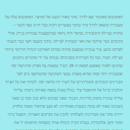
האוטובוס מאנקוד יצא לדרך. מהר מאוד הגענו אל המיצר. האוטובוס עלה על
מעבורת שיצאה לדרך מיד ובתוך כעשרים דקות כבר היינו בצד השני –
בחזרה בצ׳ילה היבשתית. במיצר היה נראה שמתבצעות עבודות בנייה, אולי
מקימים גשר שיחבר את האי יבשתית לצ׳ילה. בתוך כשעה וחצי כבר הגעתי
לפורטו מונט. עיר ענקית שבעצם מהווה כמרכז האורבני הגדול הדרומי ביותר
בצ׳ילה. העיר, כמו כל העיירות בסביבתה נבנתה על ידי מהגרים גרמנים
שהגיעו לאזור באמצע המאה ה-19. העיר נמצאת על מפרץ ומרגישה יפה
וצבעונית יותר ממה שהיא באמת. צבעי השקיעה שהשתקפו בים לצד
הבניינים הגבוהים והמודרניים של העיר היו מראה יפה. לקחתי את כל הציוד
והלכתי ברגל אל ההוסטל שלי. בגלל טעות במפה שאיתה ניוטתי עליתי
עלייה ענקית בהמון מדרגות. הבנתי שאני במקום הלא נכון וכמו כן שאני
בשכונה מאוד לא טובה בשעות מאוחרות. לא מצב אידאלי ומאוד מלחיץ.
ירדתי מהר את המדרגות והצלחתי להבין את המיקום האמיתי. הוסטל ביתי
חמוד וחם. אלחנדרה, בעלת הבית קיבלה אותי בשמחה והראתה לי את