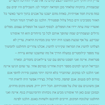
עדיין היה חלקי ולכן החלטנו לבצע קודם כל את שבילי ההליכה הקצרים
שבשמורה, בתקווה שלאחר מכן המראה יתבהר לנו. השבילים היו יפים עם
כמה פינות חמד אמיתיות, באחת מהם ישבנו על אבנים בתוך היער כאשר כל
האזור מסביבינו זרם כנחל צלול ופסטורלי. הלכנו גם לאורך הנהר הגדול
ואשדיו שזה עתה ירדו את המפלים. לבסוף הגענו אל המפלים עצמם. מפלים
גדולים ועוצמתיים שמה שהופך אותם לכל כך מיוחדים הוא הר אוסורנו
שברקע. על אף שכעת מצבנו היה יותר טוב מבחינת הראות, עדיין לא
הצלחנו להשיג את המראה שקיווינו להשיג. אכלנו צהריים והחלטנו להמשיך
עוד מספר קילומטרים במעלה הדרך אל מה שחשבנו שהוא עיירה –
פטרואוה. איינה ואני תפסנו טרמפ עם שני צ׳יליאנים נחמדים, ומארוו
וגבריאל הגיעו למקום מספר דקות אחרינו בטרמפ אחר. עד שהם הגיעו איינה
ואני הלכנו לנו במקום, שהתברר כלא הרבה יותר ממעגן סירות לחופי אגם
טודוס לוס סנטוס. אגם יפהפה, כחול וצלול. בצידיו אפשר היה לראות הרי
אבן משוננים עם שלג על פסגותיהם. הכל ירוק ירוק. פשוט מקום מדהים,
וכמובן שגם כאן הר אוסורנו מביע את נוכחותו הדומיננטית בנוף. איינה ואני
החלטנו שלנוכח המקום, חייבים להיכנס ולשחות באגם. הלכנו לפינה