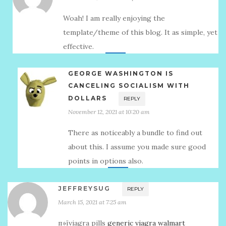
Woah! I am really enjoying the
template/theme of this blog. It as simple, yet
effective.
GEORGE WASHINGTON IS
CANCELING SOCIALISM WITH
DOLLARS
REPLY
November 12, 2021 at 10:20 am
There as noticeably a bundle to find out
about this. I assume you made sure good
points in options also.
JEFFREYSUG
REPLY
March 15, 2021 at 7:25 am
п»їviagra pills
generic viagra walmart