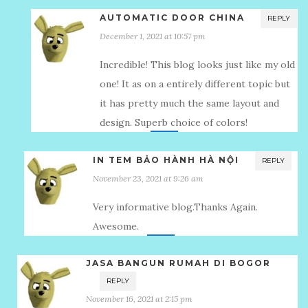
AUTOMATIC DOOR CHINA
REPLY
December 1, 2021 at 10:57 pm
Incredible! This blog looks just like my old
one! It as on a entirely different topic but
it has pretty much the same layout and
design. Superb choice of colors!
IN TEM BẢO HÀNH HÀ NỘI
REPLY
November 23, 2021 at 9:26 am
Very informative blog.Thanks Again.
Awesome.
JASA BANGUN RUMAH DI BOGOR
REPLY
November 16, 2021 at 2:15 pm