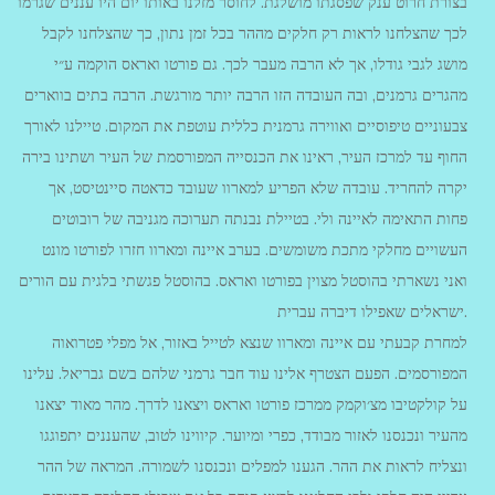
בצורת חרוט ענק שפסגתו מושלגת. לחוסר מזלנו באותו יום היו עננים שגרמו
לכך שהצלחנו לראות רק חלקים מההר בכל זמן נתון, כך שהצלחנו לקבל
מושג לגבי גודלו, אך לא הרבה מעבר לכך. גם פורטו ואראס הוקמה ע״י
מהגרים גרמנים, ובה העובדה הזו הרבה יותר מורגשת. הרבה בתים בווארים
צבעוניים טיפוסיים ואווירה גרמנית כללית עוטפת את המקום. טיילנו לאורך
החוף עד למרכז העיר, ראינו את הכנסייה המפורסמת של העיר ושתינו בירה
יקרה להחריד. עובדה שלא הפריע למארוו שעובד כדאטה סיינטיסט, אך
פחות התאימה לאיינה ולי. בטיילת נבנתה תערוכה מגניבה של רובוטים
העשויים מחלקי מתכת משומשים. בערב איינה ומארוו חזרו לפורטו מונט
ואני נשארתי בהוסטל מצוין בפורטו ואראס. בהוסטל פגשתי בלגית עם הורים
ישראלים שאפילו דיברה עברית.
למחרת קבעתי עם איינה ומארוו שנצא לטייל באזור, אל מפלי פטרואוה
המפורסמים. הפעם הצטרף אלינו עוד חבר גרמני שלהם בשם גבריאל. עלינו
על קולקטיבו מצ׳וקמק ממרכז פורטו ואראס ויצאנו לדרך. מהר מאוד יצאנו
מהעיר ונכנסנו לאזור מבודד, כפרי ומיוער. קיווינו לטוב, שהעננים יתפוגגו
ונצליח לראות את ההר. הגענו למפלים ונכנסנו לשמורה. המראה של ההר