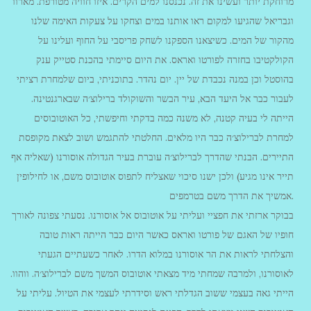
מרוחקת יותר ועשינו את זה. נכנסנו למים הקרים. איזו חוויה מטורפת. מארוו
וגבריאל שהגיעו למקום ראו אותנו במים וצחקו על צעקות האימה שלנו
מהקור של המים. כשיצאנו הספקנו לשחק פריסבי על החוף ועלינו על
הקולקטיבו בחזרה לפורטו ואראס. את היום סיימתי בהכנת סטייק ענק
בהוסטל וכן במנה נכבדת של יין. יום נהדר. בתוכניתי, ביום שלמחרת רציתי
לעבור כבר אל היעד הבא, עיר הבשר והשוקולד ברילוצ׳ה שבארגנטינה.
הייתה לי בעיה קטנה, לא משנה כמה בדקתי וחיפשתי, כל האוטובוסים
למחרת לברילוצ׳ה כבר היו מלאים. החלטתי להתגמש ושוב לצאת מקופסת
התיירים. הבנתי שהדרך לברילוצ׳ה עוברת בעיר הגדולה אוסורנו (שאליה אף
תייר אינו מגיע) ולכן ישנו סיכוי שאצליח לתפוס אוטובוס משם, או לחילופין
אמשיך את הדרך משם בטרמפים.
בבוקר ארזתי את חפציי ועליתי על אוטובוס אל אוסורנו. נסעתי צפונה לאורך
חופיו של האגם של פורטו ואראס כאשר היום כבר הייתה ראות טובה
והצלחתי לראות את הר אוסורנו במלוא הדרו. לאחר כשעתיים הגעתי
לאוסורנו, ולמרבה שמחתי מיד מצאתי אוטובוס המשך משם לברילוצ׳ה. ווהוו.
הייתי גאה בעצמי ששוב הגדלתי ראש וסידרתי לעצמי את הטיול. עליתי על