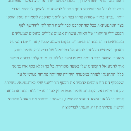
האוטובוס השני ויצאתי לדרך, הפעם לנסיעה יותר ארוכה. כאשר האוטובוס
התקרב לגבול הארגנטינאי הנוף התחיל להשתנות ולהפוך לדרמטי והררי
יותר. עברנו בתוך שמורת פויהו בצד הצ׳יליאני שהפכה לשמורת נואל הואפי
בצד הארגנטינאי. ככל שהתקרבנו לברילוצ׳ה התחלתי להיחשף לנוף
הפסטורלי והייחודי של האזור. עשרות אגמים צלולים כחולים שמעליהם
מתנשאים הרים גבוהים ומיוערים. מקום משגע. לבסוף, אחרי יום הנסיעה
הארוך והמתיש הצלחתי להגיע אל הטרמינל של ברילוצ׳ה, שהיה רחוק
מהעיר. השעה כבר הייתה כמעט עשר בלילה. כעת נתקלתי בבעיה חדשה,
איך להגיע אל הקמפינג שלי בשעה מאוחרת כל כך וללא כסף ארגנטינאי
כלל. התחננתי לעזרה במסעדה היחידה שהייתה פתוחה בטרמינל עד
שלבסוף הם היו מוכנים להמיר את הכסף הצ׳יליאני שלי לארגנטינאי. ניצלתי.
לקחתי מונית אל הקמפינג שהיה מעט מחוץ לעיר, עדיין ללא הבנה או מראה
איפה בכלל אני נמצא. הגעתי לקמפינג, נרשמתי, פרסתי את האוהל והלכתי
לישון. עשיתי את זה, הגעתי לברילוצ׳ה!