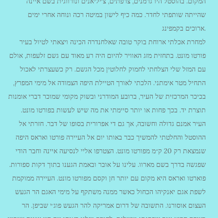
המקום. בהוסטל היו גרמנים, צרפתים, צ׳יליאנים ונורווגית בשם איינה
שהייתה שותפתי לחדר. כמה כיף לישון במיטה רכה ונוחה אחרי ימים
ארוכים בקמפינג.
למחרת אכלתי ארוחת בוקר טובה שאלחנדרה הכינה ויצאתי לטיול בעיר
פורטו מונט. בתחזית מזג האוויר להיום היה רע מאוד עם גשם זלעפות, אולם
עם המזל שלי הצלחתי לחמוק לחלוטין מכל הגשם. רק כשעצרתי לאכול
התחיל מטר אימתני. הלכתי לאורך הטיילת היפה הצמודה אל מימי המפרץ,
בכיכר המרכזית של העיר, ברובע המודרני ובשוק מקומי שמוכר דברי אומנות
תוצרת יד. בכך פחות או יותר סיימתי את מה שיש לעשות בפורטו מונט.
העיר אמנם גדולה וחשובה, אך גם די אפרורית בסופו של דבר. חזרתי אל
ההוסטל והחלטתי להמשיך כבר באותו יום אל העיירה פורטו ואראס היפה
שנמצאת רק 20 ק״מ מפורטו מונט. הצטרפו אליי לנסיעה איינה וחבר הודי
שפגשה בדרך בשם מארוו. עלינו על אובר ובאמת הגענו בתוך דקות ספורות.
פוארטו ואראס היא מקום עם יותר חן וקסם מפורטו מונט. העיירה ממוקמת
לשפת אגם יאנקיהו הכחול כאשר ממנה משתקף על מימי האגם הר הגעש
העצום אוסורנו. התשובה של דרום אמריקה להר הגעש פוג׳י שביפן. הר