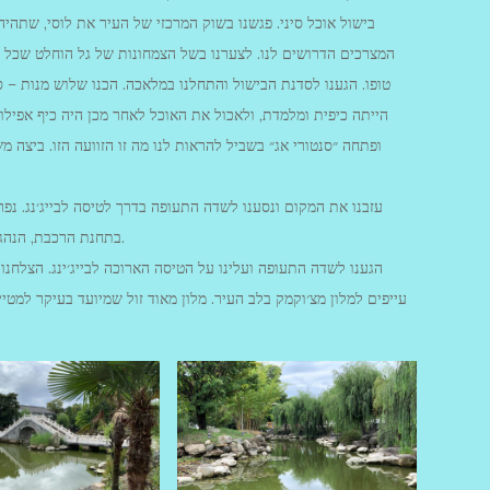
בישול אוכל סיני. פגשנו בשוק המרכזי של העיר את לוסי, שתהיה
המצרכים הדרושים לנו. לצערנו בשל הצמחונות של גל הוחלט שכל המנ
טופו. הגענו לסדנת הבישול והתחלנו במלאכה. הכנו שלוש מנות – סל
הייתה כיפית ומלמדת, ולאכול את האוכל לאחר מכן היה כיף אפילו י
ופתחה ״סנטורי אג״ בשביל להראות לנו מה זו הזוועה הזו. ביצ
עזבנו את המקום ונסענו לשדה התעופה בדרך לטיסה לבייג׳נג. נפ
בתחנת הרכבת, הנהג שלנו מר חו חטף דו״ח מהמשטרה על חנייה במקום אסור.
הגענו לשדה התעופה ועלינו על הטיסה הארוכה לבייג׳ינג. הצלחנ
עייפים למלון מצ׳וקמק בלב העיר. מלון מאוד זול שמיועד בעיקר למטייל