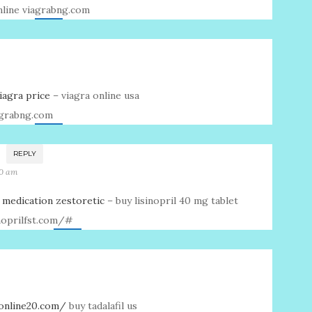
nline viagrabng.com
iagra price
– viagra online usa
agrabng.com
REPLY
:20 am
a
medication zestoretic
– buy lisinopril 40 mg tablet
sinoprilfst.com/#
lonline20.com/
buy tadalafil us