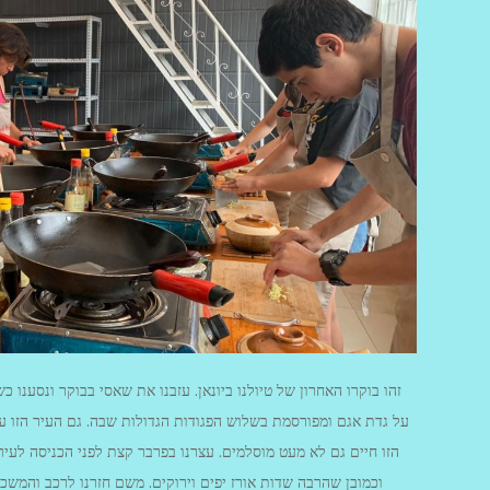
זהו בוקרו האחרון של טיולנו ביונאן. עזבנו את שאסי בבוקר ונסענו 
על גדת אגם ומפורסמת בשלוש הפגודות הגדולות שבה. גם העיר הזו עת
הזו חיים גם לא מעט מוסלמים. עצרנו בפרבר קצת לפני הכניסה לעיר ו
וכמובן שהרבה שדות אורז יפים וירוקים. משם חזרנו לרכב והמשכ