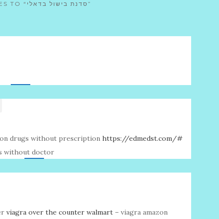
12,443 REPLIES TO “סדנת בישול בדאלי”
tion drugs without prescription
https://edmedst.com/#
s without doctor
er
viagra over the counter walmart
– viagra amazon