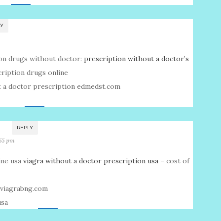
LY
on drugs without doctor:
prescription without a doctor’s
ription drugs online
t a doctor prescription edmedst.com
G
REPLY
:55 pm
ine usa
viagra without a doctor prescription usa
– cost of
a viagrabng.com
usa