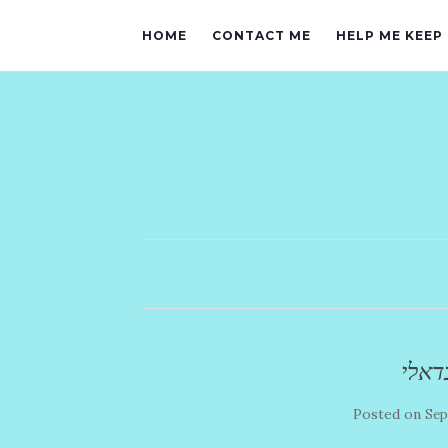
HOME
CONTACT ME
HELP ME KEEP
דאלי
Posted on
Sep