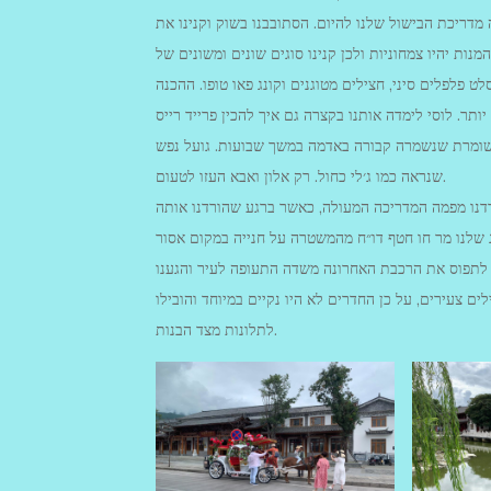
 מדריכת הבישול שלנו להיום. הסתובבנו בשוק וקנינו את
ות יהיו צמחוניות ולכן קנינו סוגים שונים ומשונים של
ט פלפלים סיני, חצילים מטוגנים וקונג פאו טופו. ההכנה
ותר. לוסי לימדה אותנו בקצרה גם איך להכין פרייד רייס
ה משומרת שנשמרה קבורה באדמה במשך שבועות. גועל נפש
שנראה כמו ג׳לי כחול. רק אלון ואבא העזו לטעום.
רדנו מפמה המדריכה המעולה, כאשר ברגע שהורדנו אותה
ו לתפוס את הרכבת האחרונה משדה התעופה לעיר והגענו
ים צעירים, על כן החדרים לא היו נקיים במיוחד והובילו
לתלונות מצד הבנות.